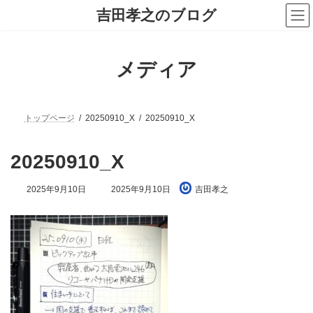
コ
ナ
吉田孝之のブログ
ン
ビ
テ
ゲ
ン
ー
ツ
シ
メディア
へ
ョ
ス
ン
キ
に
ッ
移
プ
動
トップページ
20250910_X
20250910_X
20250910_X
最
2025年9月10日
2025年9月10日
吉田孝之
終
更
新
日
時
: