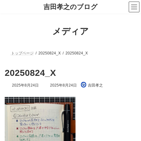
コ
ナ
吉田孝之のブログ
ン
ビ
テ
ゲ
ン
ー
ツ
シ
メディア
へ
ョ
ス
ン
キ
に
ッ
移
プ
動
トップページ
20250824_X
20250824_X
20250824_X
最
2025年8月24日
2025年8月24日
吉田孝之
終
更
新
日
時
: