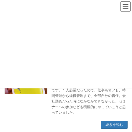
コ
ナ
吉田孝之のブログ
ン
ビ
テ
ゲ
ン
ー
ツ
シ
#研修参加
へ
ョ
ス
ン
キ
に
ッ
移
プ
動
トップページ
#研修参加
山田ズーニーさん
仕事系ジャーナリング
2012年4月12日
私が鎌倉で起業独立したのは、２００７年８月
です。１人起業だったので、仕事もオフも、時
間管理から経費管理まで、全部自分の責任。会
社勤めだった時になかなかできなかった、セミ
ナーへの参加なども積極的にやっていこうと思
っていました。
続きを読む