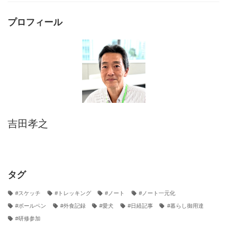
プロフィール
吉田孝之
タグ
#スケッチ
#トレッキング
#ノート
#ノート一元化
#ボールペン
#外食記録
#愛犬
#日経記事
#暮らし御用達
#研修参加