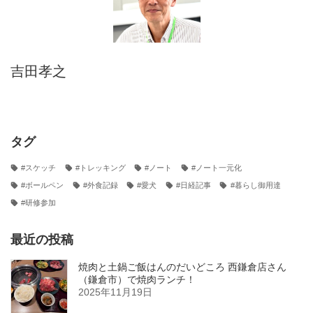
吉田孝之
タグ
#スケッチ
#トレッキング
#ノート
#ノート一元化
#ボールペン
#外食記録
#愛犬
#日経記事
#暮らし御用達
#研修参加
最近の投稿
焼肉と土鍋ご飯はんのだいどころ 西鎌倉店さん
（鎌倉市）で焼肉ランチ！
2025年11月19日