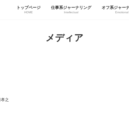
トップページ
仕事系ジャーナリング
オフ系ジャー
HOME
Intellectual
Emotional
メディア
田孝之