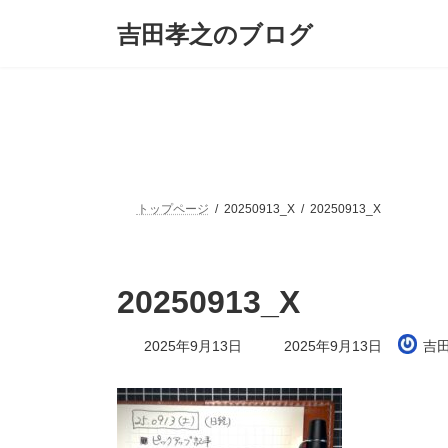
コ
ナ
吉田孝之のブログ
ン
ビ
テ
ゲ
ン
ー
ツ
シ
へ
ョ
ス
ン
キ
に
ッ
移
プ
動
トップページ
20250913_X
20250913_X
20250913_X
最
2025年9月13日
2025年9月13日
吉
終
更
新
日
時
: