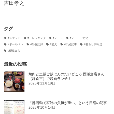
吉田孝之
タグ
#スケッチ
#トレッキング
#ノート
#ノート一元化
#ボールペン
#外食記録
#愛犬
#日経記事
#暮らし御用達
#研修参加
最近の投稿
焼肉と土鍋ご飯はんのだいどころ 西鎌倉店さん
（鎌倉市）で焼肉ランチ！
2025年11月19日
「部活動で家計の負担が重い」という日経の記事
2025年10月14日