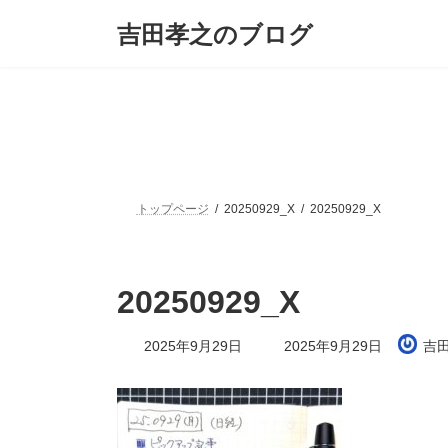
コ
ナ
吉田孝之のブログ
ン
ビ
テ
ゲ
ン
ー
ツ
シ
へ
ョ
ス
ン
キ
に
ッ
移
プ
動
トップページ
20250929_X
20250929_X
20250929_X
最
2025年9月29日
2025年9月29日
吉
終
更
新
日
時
: