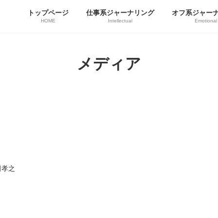
トップページ
仕事系ジャーナリング
オフ系ジャー
HOME
Intellectual
Emotional
メディア
田孝之