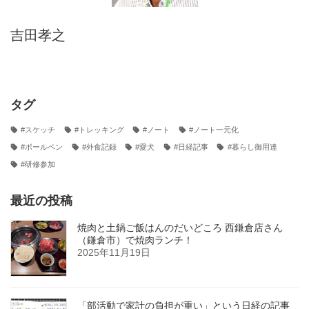
吉田孝之
タグ
#スケッチ
#トレッキング
#ノート
#ノート一元化
#ボールペン
#外食記録
#愛犬
#日経記事
#暮らし御用達
#研修参加
最近の投稿
焼肉と土鍋ご飯はんのだいどころ 西鎌倉店さん
（鎌倉市）で焼肉ランチ！
2025年11月19日
「部活動で家計の負担が重い」という日経の記事