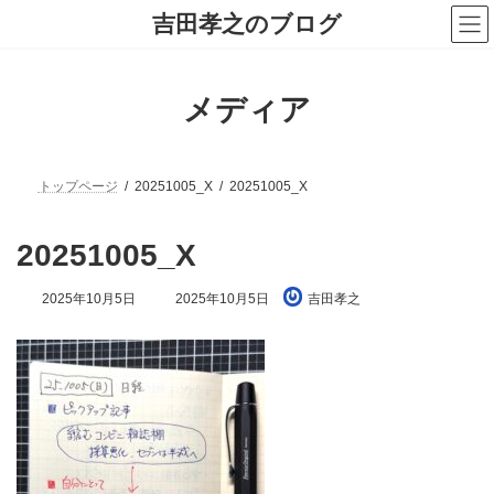
コ
ナ
吉田孝之のブログ
ン
ビ
テ
ゲ
ン
ー
ツ
シ
メディア
へ
ョ
ス
ン
キ
に
ッ
移
プ
動
トップページ
20251005_X
20251005_X
20251005_X
最
2025年10月5日
2025年10月5日
吉田孝之
終
更
新
日
時
: