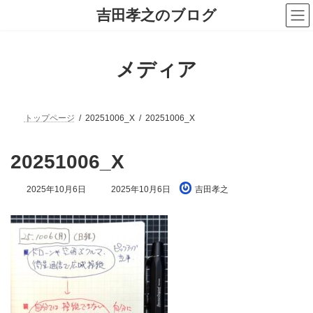
コ
ナ
吉田孝之のブログ
ン
ビ
テ
ゲ
ン
ー
ツ
シ
メディア
へ
ョ
ス
ン
キ
に
ッ
移
プ
動
トップページ
20251006_X
20251006_X
20251006_X
最
2025年10月6日
2025年10月6日
吉田孝之
終
更
新
日
時
: