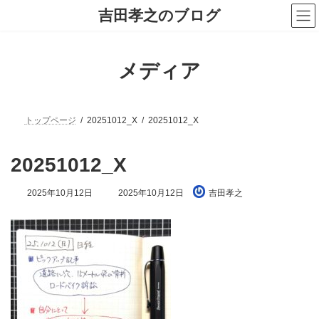
コ
ナ
吉田孝之のブログ
ン
ビ
テ
ゲ
ン
ー
ツ
シ
メディア
へ
ョ
ス
ン
キ
に
ッ
移
プ
動
トップページ
20251012_X
20251012_X
20251012_X
最
2025年10月12日
2025年10月12日
吉田孝之
終
更
新
日
時
: