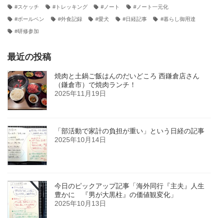
#スケッチ
#トレッキング
#ノート
#ノート一元化
#ボールペン
#外食記録
#愛犬
#日経記事
#暮らし御用達
#研修参加
最近の投稿
焼肉と土鍋ご飯はんのだいどころ 西鎌倉店さん
（鎌倉市）で焼肉ランチ！
2025年11月19日
「部活動で家計の負担が重い」という日経の記事
2025年10月14日
今日のピックアップ記事「海外同行『主夫』人生
豊かに 『男が大黒柱』の価値観変化」
2025年10月13日